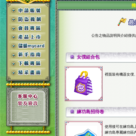
推
公告之物品說明與介紹僅供
女僕組合包
裡面裝有機器女僕
練功島招待卷
使用後可在練功島
練功島專屬練功區內