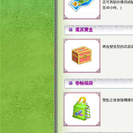
且可再額外獲得經
至48小時。)
還原寶盒
將改變造型的武器
卷軸福袋
雙點之後會隨機獲