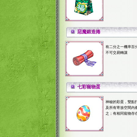
惡魔鍛造捲
有二分之一機率百
不可交易轉讓
七彩寵物蛋
神秘的彩蛋，雙點
及所有寄放空間內
之；有相同寵物存