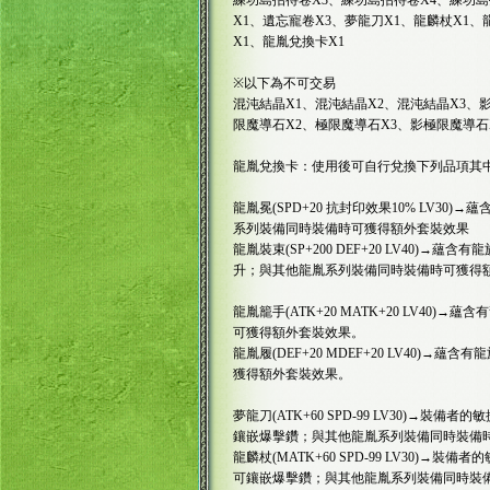
練功島招待卷X3、練功島招待卷X4、練功島
X1、遺忘寵卷X3、夢龍刀X1、龍麟杖X1、
X1、龍胤兌換卡X1
※以下為不可交易
混沌結晶X1、混沌結晶X2、混沌結晶X3、
限魔導石X2、極限魔導石X3、影極限魔導石
龍胤兌換卡：使用後可自行兌換下列品項其
龍胤冕(SPD+20 抗封印效果10% LV30
系列裝備同時裝備時可獲得額外套裝效果
龍胤裝束(SP+200 DEF+20 LV40)
升；與其他龍胤系列裝備同時裝備時可獲得
龍胤籠手(ATK+20 MATK+20 LV40
可獲得額外套裝效果。
龍胤履(DEF+20 MDEF+20 LV40)
獲得額外套裝效果。
夢龍刀(ATK+60 SPD-99 LV30)→
鑲嵌爆擊鑽；與其他龍胤系列裝備同時裝備
龍麟杖(MATK+60 SPD-99 LV30)
可鑲嵌爆擊鑽；與其他龍胤系列裝備同時裝