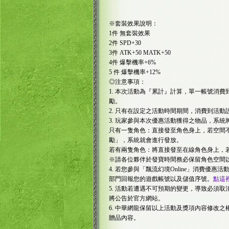
※套裝效果說明：
1件 無套裝效果
2件 SPD+30
3件 ATK+50 MATK+50
4件 爆擊機率+6%
5 件 爆擊機率+12%
◎注意事項：
1. 本次活動為『累計』計算，單一帳號消
勵。
2. 只有在設定之活動時間期間，消費到活
3. 玩家參與本次優惠活動獲得之物品，系
只有一隻角色：直接發至角色身上，若空間
勵」，系統就會進行發放。
若有兩隻角色：將直接發至在線角色身上，
※請各位夥伴於發寶時間務必保留角色空間
4. 若您參與「飄流幻境Online」消費優
部門回報您的遊戲帳號以及儲值序號。
點這
5. 活動若遭遇不可預期的變更，導致必須
將公告於官方網站。
6. 中華網龍保留以上活動及獎項內容修改
贈品內容。