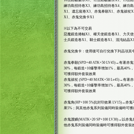
10倍經驗藥水X1、12倍經驗藥水X1、13
練功島招待卷X3、練功島招待卷X4、練功島
X1、遺忘寵卷X3、赤鬼拳願X1、赤鬼祓杖X
X1、赤鬼兌換卡X1
※以下為不可交易
惡魔鍛造捲軸X1、權天使鍛造卷X1、力天使
士兵鍛造卷X1、騎士鍛造卷X1、混沌結晶X
赤鬼兌換卡：使用後可自行兌換下列品項其
赤鬼拳願(SPD+40 ATK+50 LV45)
30%，每鍛造+10爆擊率增加1%，最高4
可獲得額外套裝效果
赤鬼祓杖 (SPD+40 MATK+50 Lv4
30%，每鍛造+10爆擊率增加1%，最高4
可獲得額外套裝效果
赤鬼角(HP+100 5%抗封印效果 LV15
果5%；與其他赤鬼系列裝備同時裝備時可獲
赤鬼護鱗(MATK+20 SP+100 LV30
他赤鬼系列裝備同時裝備時可獲得額外套裝