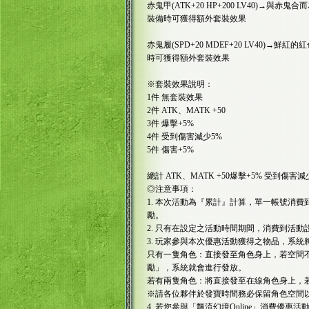
赤鬼甲(ATK+20 HP+200 LV40)→
裝備時可獲得額外套裝效果
赤鬼履(SPD+20 MDEF+20 LV40)
時可獲得額外套裝效果
※套裝效果說明：
1件 無套裝效果
2件 ATK、MATK +50
3件 爆擊+5%
4件 受到傷害減少5%
5件 傷害+5%
總計 ATK、MATK +50爆擊+5% 受到傷害減
◎注意事項：
1. 本次活動為『累計』計算，單一帳號消
勵。
2. 只有在設定之活動時間期間，消費到活
3. 玩家參與本次優惠活動獲得之物品，系
只有一隻角色：直接發至角色身上，若空間
勵」，系統就會進行發放。
若有兩隻角色：將直接發至在線角色身上，
※請各位夥伴於發寶時間務必保留角色空間
4. 若您參與「飄流幻境Online」消費優