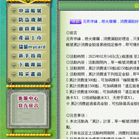
元宵伴緣，燈火燦爛，消費滿額好
◎前言
元宵伴緣，燈火燦爛，消費滿額好禮送，只要在02/14
帳號累計消費金額達累積指定條件，即可獲
◎活動時間：2025年02月14日(五) 維護後 至20
◎活動內容：活動期間內，單一帳號消費達
1. 活動期間，累計消費達150點或150點的
2. 活動期間，累計消費達下列指定金額，
 累計消費達500點，可加碼獲得『極限魔導
 累計消費達1500點，可加碼獲得『遺忘寵
 累計消費達3000點，可加碼獲得『遺忘寵
換卡X3、12倍經驗藥水X3、天燈手環X1』
※ 累計消費超過最高金額，可扣除最高金額
◎注意事項：
1. 本次活動為『累計』計算，單一帳號消
勵。
2. 只有在設定之活動時間期間，消費到活