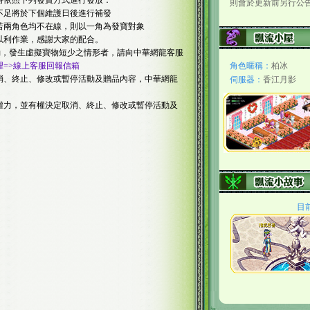
統將依照下列發寶方式進行發放：
則會於更新前另行公
不足將於下個維護日後進行補發
若兩角色均不在線，則以一角為發寶對象
以利作業，感謝大家的配合。
惠活動，發生虛擬寶物短少之情形者，請向中華網龍客服
裡=>線上客服回報信箱
角色暱稱：
柏冰
取消、終止、修改或暫停活動及贈品內容，中華網龍
伺服器：
香江月影
之權力，並有權決定取消、終止、修改或暫停活動及
目