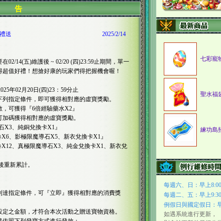
公 告
禮送
2025/2/14
七彩寵
(五)維護後 ~ 02/20 (四)23:59止期間，單一
得超值好禮！想搶好康的玩家們得把握機會喔！
25年02月20日(四)23：59分止
聖水福
下列指定條件，即可獲得相對應的虛寶獎勵。
倍數，可獲得『6倍經驗藥水X2』
即可加碼獲得相對應的虛寶獎勵。
石X3、純銅兌換卡X1』
練功島
卷X6、影極限魔導石X5、新衣兌換卡X1』
卷X12、真極限魔導石X3、純金兌換卡X1、新衣兌
後重新累計。
每週六、日：早上8:00至
費到達指定條件，可『立即』獲得相對應的消費獎
每週二、五：早上9:30至
例假日與國定假日：早上8
動設定之金額，才符合本次活動之贈送寶物資格。
如遇系統進行更新，