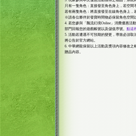
3. 玩家參與本次優惠活動獲得之物品，系
只有一隻角色：直接發至角色身上，若空間
若有兩隻角色：將直接發至在線角色身上，
※請各位夥伴於發寶時間物必保留角色空間
4. 若您參與「飄流幻境Online」消費優
部門回報您的遊戲帳號以及儲值序號。
點這
5. 活動若遭遇不可預期的變更，導致必須
將公告於官方網站。
6. 中華網龍保留以上活動及獎項內容修改
贈品內容。