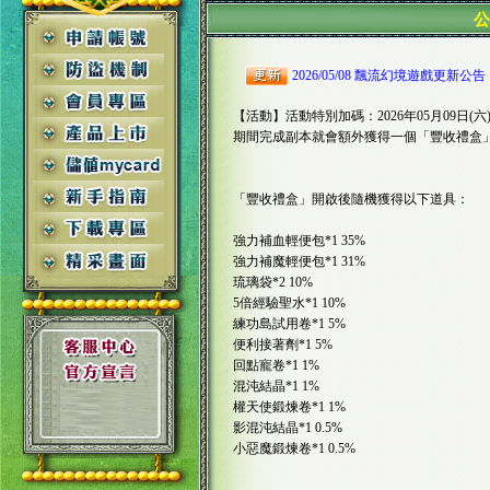
2026/05/08 飄流幻境遊戲更新公告
【活動】活動特別加碼：2026年05月09日(六)0
期間完成副本就會額外獲得一個「豐收禮盒
「豐收禮盒」開啟後隨機獲得以下道具：
強力補血輕便包*1 35%
強力補魔輕便包*1 31%
琉璃袋*2 10%
5倍經驗聖水*1 10%
練功島試用卷*1 5%
便利接著劑*1 5%
回點寵卷*1 1%
混沌結晶*1 1%
權天使鍛煉卷*1 1%
影混沌結晶*1 0.5%
小惡魔鍛煉卷*1 0.5%