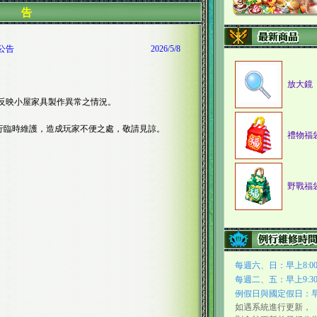
公 告
護公告
2026/5/8
放大鏡
家反映小屋家具製作異常之情況。
:00進行臨時維護，造成玩家不便之處，敬請見諒。
禮物福
野戰福
每週六、日：早上8:00至
每週二、五：早上9:30至
例假日與國定假日：早上8
如遇系統進行更新，