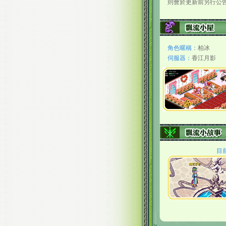
則會於更新前另行公
角色暱稱：
柏冰
伺服器：
香江月影
目