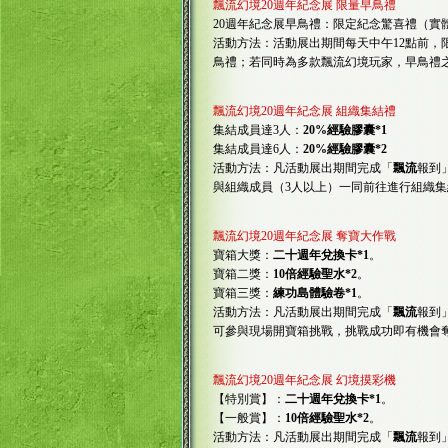
飄流幻境20週年紀念展 限量早鳥禮
20週年紀念展早鳥禮：限定紀念驚喜禮（實
活動方法：活動展出期間每天中午12點前，
鳥禮；若同時為多款飄流幻境玩家，早鳥禮
飄流幻境20週年紀念展 組織集結禮
集結成員達3人：
20%經驗膠囊*1
集結成員達6人：
20%經驗膠囊*2
活動方法：凡活動展出期間完成「
飄流
報到
與組織成員（3人以上）一同前往進行組織
飄流幻境20週年紀念展 奪寶大作戰
寶箱大獎：
二十週年兌換卡*1
。
寶箱二獎：
10倍經驗聖水*2
。
寶箱三獎：
練功島體驗卷*1
。
活動方法：凡活動展出期間完成「
飄流
報到
可參與現場開寶箱挑戰，挑戰成功即有機會
飄流幻境20週年紀念展 幻境摸彩機
【特別賞】：
二十週年兌換卡*1
。
【一般賞】：
10倍經驗聖水*2
。
活動方法：凡活動展出期間完成「
飄流
報到