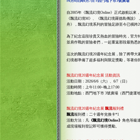
#6月6日與6月7日 #西門地下市3號廣場
自2005年《飄流幻境Online》正式啟航
《飄流幻境M》、《飄流幻境羅德島傳說》，
舟》，飄流幻境系列的冒險足跡至今已橫跨2
為了紀念這段珍貴又熱血的冒險時光，官方特
並肩作戰的冒險者們，一起重返那段最熟悉
這次的飄流幻境20週年紀念展，除了將帶大
幻境都準備了超多福利與限定獎勵，等著你
飄流幻境20週年紀念展 活動資訊
活動日期：2026/6/6（六）、6/7（日）
活動時間：上午11:00~晚上17:00
活動地點：西門地下市 3號廣場（西門捷運
飄流幻境20週年紀念展
飄流
報到禮
飄流
報到禮：二十週年兌換卡*1
活動方法：凡
《飄流幻境Online》
角色等級達
成現場報到登記即可獲得獎勵。