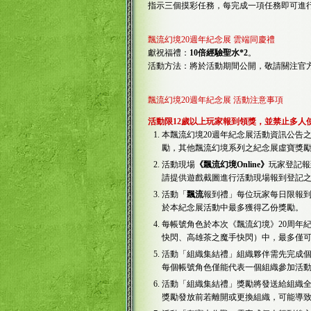
指示三個摸彩任務，每完成一項任務即可進
飄流幻境20週年紀念展 雲端同慶禮
獻祝福禮：
10倍經驗聖水*2
。
活動方法：將於活動期間公開，敬請關注官方
飄流幻境20週年紀念展 活動注意事項
活動限12歲以上玩家報到領獎，並禁止多人
本飄流幻境20週年紀念展活動資訊公告
勵，其他飄流幻境系列之紀念展虛寶獎
活動現場
《飄流幻境Online》
玩家登記報
請提供遊戲截圖進行活動現場報到登記
活動「
飄流
報到禮」每位玩家每日限報
於本紀念展活動中最多獲得乙份獎勵。
每帳號角色於本次《飄流幻境》20周年
快閃、高雄茶之魔手快閃）中，最多僅
活動「組織集結禮」組織夥伴需先完成
每個帳號角色僅能代表一個組織參加活
活動「組織集結禮」獎勵將發送給組織
獎勵發放前若離開或更換組織，可能導