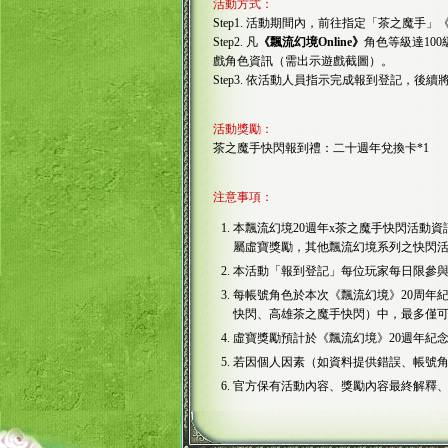
活動方式：
Step1. 活動期間內，前往指定「茶之魔
Step2. 凡
《飄流幻境Online》
角色等級達10
戲角色資訊（需出示遊戲截圖）。
Step3. 依活動人員指示完成報到登記，
活動獎勵：
茶之魔手快閃報到禮：二十週年兌換卡*1
注意事項：
本飄流幻境20週年x茶之魔手快閃活動
屬虛寶獎勵，其他飄流幻境系列之快閃
本活動「報到登記」每位玩家每日限參
每帳號角色於本次《飄流幻境》20周年
快閃、高雄茶之魔手快閃）中，最多僅
虛寶獎勵預計於《飄流幻境》20週年紀
若因個人因素（如資料提供錯誤、帳號
官方保有活動內容、獎勵內容最終解釋