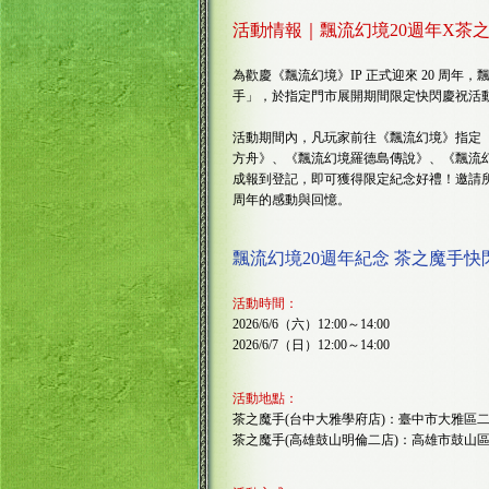
活動情報｜飄流幻境20週年X茶
為歡慶《飄流幻境》IP 正式迎來 20 周
手」，於指定門市展開期間限定快閃慶祝活
活動期間內，凡玩家前往《飄流幻境》指定「
方舟》、《飄流幻境羅德島傳說》、《飄流幻境
成報到登記，即可獲得限定紀念好禮！邀請所
周年的感動與回憶。
飄流幻境20週年紀念 茶之魔手快
活動時間：
2026/6/6（六）12:00～14:00
2026/6/7（日）12:00～14:00
活動地點：
茶之魔手(台中大雅學府店)：臺中市大雅區二和
茶之魔手(高雄鼓山明倫二店)：高雄市鼓山區