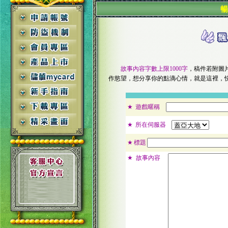
暢
故事內容字數上限1000字
，稿件若附圖
作慾望，想分享你的點滴心情，就是這裡，
★
遊戲暱稱
★
所在伺服器
★
標題
★
故事內容