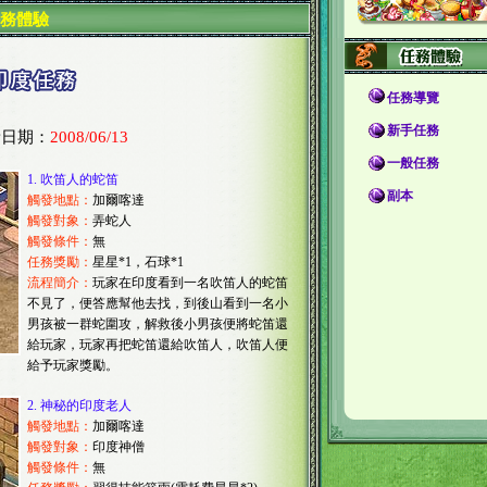
務體驗
任務導覽
新手任務
新日期：
2008/06/13
一般任務
1.
吹笛人的蛇笛
副本
觸發地點：
加爾喀達
觸發對象：
弄蛇人
觸發條件：
無
任務獎勵：
星星*1，石球*1
流程簡介：
玩家在印度看到一名吹笛人的蛇笛
不見了，便答應幫他去找，到後山看到一名小
男孩被一群蛇圍攻，解救後小男孩便將蛇笛還
給玩家，玩家再把蛇笛還給吹笛人，吹笛人便
給予玩家獎勵。
2.
神秘的印度老人
觸發地點：
加爾喀達
觸發對象：
印度神僧
觸發條件：
無