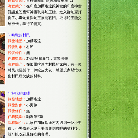
任務獎勵：
習得技能箭雨(需耗費星星*2)
流程簡介：
在印度加爾喀達跟神秘的印度神僧
對話並答應幫神僧取得蛇王膽。進入群蛇窟打
倒了小毒蛇並與蛇王展開戰鬥。取得蛇王膽交
給神僧，獲得了犒賞。
3.
時髦的村民
觸發地點：
加爾喀達
觸發對象：
村民
觸發條件：
無
任務獎勵：
3%經驗膠囊*1，束緊腰帶
流程簡介：
在加爾喀達內村民的家內，有一位
村民想要製作一件蛇皮大衣，希望玩家幫忙收
集村民所欠缺的材料。
4.
好吃的咖哩
觸發地點：
加爾喀達
觸發對象：
小男孩
觸發條件：
無
任務獎勵：
咖哩飯*30
流程簡介：
玩家在加爾喀達村內遇到一位小男
孩，小男孩表示說只要收集到咖哩的材料後，
就可以吃到最好吃的咖哩。