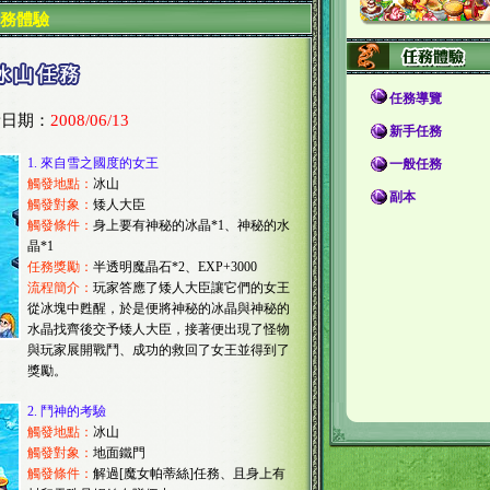
務體驗
任務導覽
新日期：
2008/06/13
新手任務
1.
來自雪之國度的女王
一般任務
觸發地點：
冰山
副本
觸發對象：
矮人大臣
觸發條件：
身上要有神秘的冰晶*1、神秘的水
晶*1
任務獎勵：
半透明魔晶石*2、EXP+3000
流程簡介：
玩家答應了矮人大臣讓它們的女王
從冰塊中甦醒，於是便將神秘的冰晶與神秘的
水晶找齊後交予矮人大臣，接著便出現了怪物
與玩家展開戰鬥、成功的救回了女王並得到了
獎勵。
2.
鬥神的考驗
觸發地點：
冰山
觸發對象：
地面鐵門
觸發條件：
解過[魔女帕蒂絲]任務、且身上有